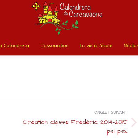
Accueil
La Calandreta
L’ass
a Calandreta
L’association
La vie à l’école
Média
ONGLET SUIVANT
Création classe Frédéric 2014-2015
Onglet
ps1 ps2
suivant