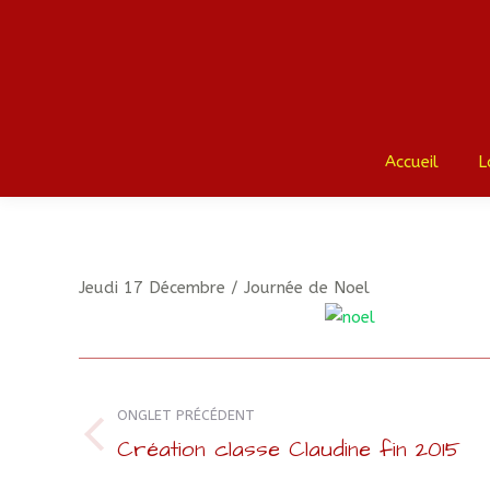
Accueil
L
Jeudi 17 Décembre / Journée de Noel
Navigation
de
ONGLET PRÉCÉDENT
Création classe Claudine fin 2015
Onglet
commentaire
précédent