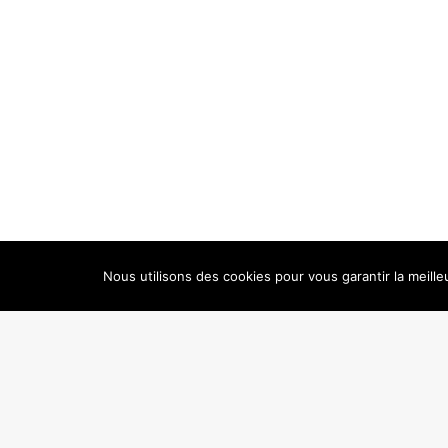
Nous utilisons des cookies pour vous garantir la meille
2018 © Calandreta de Carcassonne | 3 Chemin Dieudonné