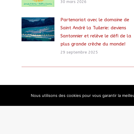
30 mars 2026
Partenariat avec le domaine de
Saint André la Tuilerie: deviens
Santonnier et relève le défi de la
plus grande crèche du monde!
29 septembre 2025
Nous utilisons des cookies pour vous garantir la meille
2018 © Calandreta de Carcassonne | 3 Chemin Dieudonné