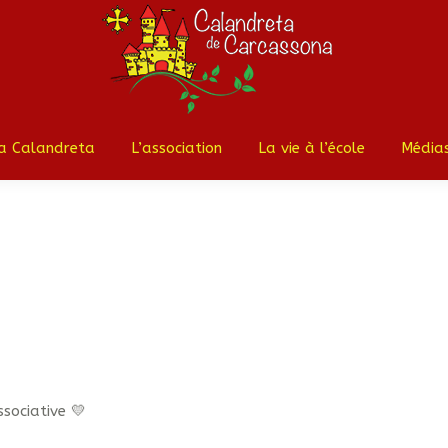
Accueil
La Calandreta
L’ass
a Calandreta
L’association
La vie à l’école
Média
sociative 💛