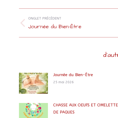
Navigation
ONGLET PRÉCÉDENT
de
Journée du Bien-Être
Onglet
précédent
commentaire
d'aut
Journée du Bien-Être
25 mai 2026
CHASSE AUX OEUFS ET OMELETTE
DE PAQUES