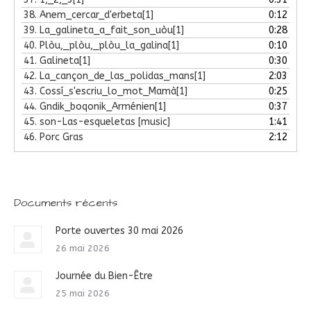
38.
Anem_cercar_d'erbeta[1]
0:12
39.
La_galineta_a_fait_son_uòu[1]
0:28
40.
Plòu,_plòu,_plòu_la_galina[1]
0:10
41.
Galineta[1]
0:30
42.
La_cançon_de_las_polidas_mans[1]
2:03
43.
Cossí_s'escriu_lo_mot_Mamà[1]
0:25
44.
Gndik_boqonik_Arménien[1]
0:37
45.
son-Las-esqueletas [music]
1:41
46.
Porc Gras
2:12
Documents récents
Porte ouvertes 30 mai 2026
26 mai 2026
Journée du Bien-Être
25 mai 2026