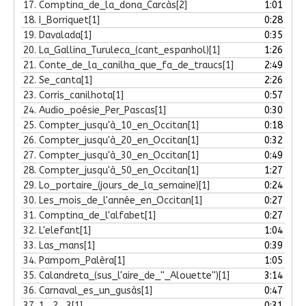
17.
Comptina_de_la_dona_Carcàs[2]
1:01
18.
I_Borriquet[1]
0:28
19.
Davalada[1]
0:35
20.
La_Gallina_Turuleca_(cant_espanhol)[1]
1:26
21.
Conte_de_la_canilha_que_fa_de_traucs[1]
2:49
22.
Se_canta[1]
2:26
23.
Corris_canilhota[1]
0:57
24.
Audio_poésie_Per_Pascas[1]
0:30
25.
Compter_jusqu'à_10_en_Occitan[1]
0:18
26.
Compter_jusqu'à_20_en_Occitan[1]
0:32
27.
Compter_jusqu'à_30_en_Occitan[1]
0:49
28.
Compter_jusqu'à_50_en_Occitan[1]
1:27
29.
Lo_portaire_(jours_de_la_semaine)[1]
0:24
30.
Les_mois_de_l'année_en_Occitan[1]
0:27
31.
Comptina_de_l'alfabet[1]
0:27
32.
L'elefant[1]
1:04
33.
Las_mans[1]
0:39
34.
Pampom_Palèra[1]
1:05
35.
Calandreta_(sus_l'aire_de_''_Alouette'')[1]
3:14
36.
Carnaval_es_un_gusàs[1]
0:47
37.
1,_2,_3[1]
0:31