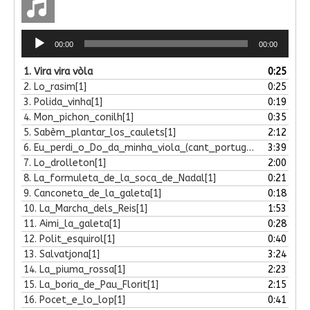
Lecteur
00:00
00:00
audio
1.
Vira vira vòla
0:25
2.
Lo_rasim[1]
0:25
3.
Polida_vinha[1]
0:19
4.
Mon_pichon_conilh[1]
0:35
5.
Sabèm_plantar_los_caulets[1]
2:12
6.
Eu_perdi_o_Do_da_minha_viola_(cant_portugués)[1]
3:39
7.
Lo_drolleton[1]
2:00
8.
La_formuleta_de_la_soca_de_Nadal[1]
0:21
9.
Canconeta_de_la_galeta[1]
0:18
10.
La_Marcha_dels_Reis[1]
1:53
11.
Aimi_la_galeta[1]
0:28
12.
Polit_esquirol[1]
0:40
13.
Salvatjona[1]
3:24
14.
La_piuma_rossa[1]
2:23
15.
La_boria_de_Pau_Florit[1]
2:15
16.
Pocet_e_lo_lop[1]
0:41