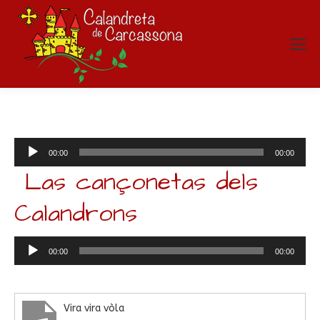
Lecteur
00:00
00:00
audio
Las cançonetas dels
Calandrons
Lecteur
00:00
00:00
audio
Vira vira vòla