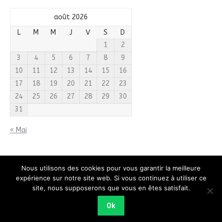
août 2026
L
M
M
J
V
S
D
1
2
3
4
5
6
7
8
9
10
11
12
13
14
15
16
17
18
19
20
21
22
23
24
25
26
27
28
29
30
31
« Mai
Nous utilisons des cookies pour vous garantir la meilleure
expérience sur notre site web. Si vous continuez à utiliser ce
site, nous supposerons que vous en êtes satisfait.
2018 © Calandreta de Carcassonne | 3 Chemin Dieudonné
Costes 11000 CARCASSONNE | 06 68 47 34 64
Ok
Footer