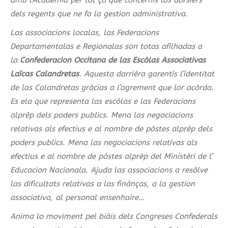
amb l’Acadèmia per tot çò que concernís los dorsièrs
dels regents que ne fa la gestion administrativa.
Las associacions localas, las Federacions
Departamentalas e Regionalas son totas afilhadas a
la
Confederacion Occitana de las Escòlas Associativas
Laïcas Calandretas
. Aquesta darrièra garentís l’identitat
de las Calandretas gràcias a l’agrement que lor acòrda.
Es ela que representa las escòlas e las Federacions
alprèp dels poders publics. Mena las negociacions
relativas als efectius e al nombre de pòstes alprèp dels
poders publics. Mena las negociacions relativas als
efectius e al nombre de pòstes alprèp del Ministèri de l’
Educacion Nacionala. Ajuda las associacions a resòlve
las dificultats relativas a las finànças, a la gestion
associativa, al personal ensenhaire…
Anima lo moviment pel biàis dels Congreses Confederals