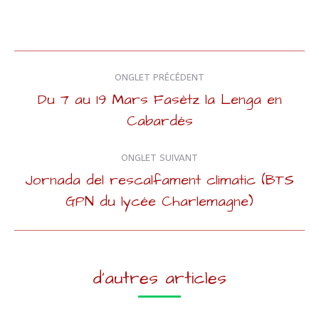
Navigation
ONGLET PRÉCÉDENT
de
Du 7 au 19 Mars Fasètz la Lenga en
Onglet
Cabardés
commentaire
précédent
ONGLET SUIVANT
Jornada del rescalfament climatic (BTS
Onglet
GPN du lycée Charlemagne)
suivant
d'autres articles