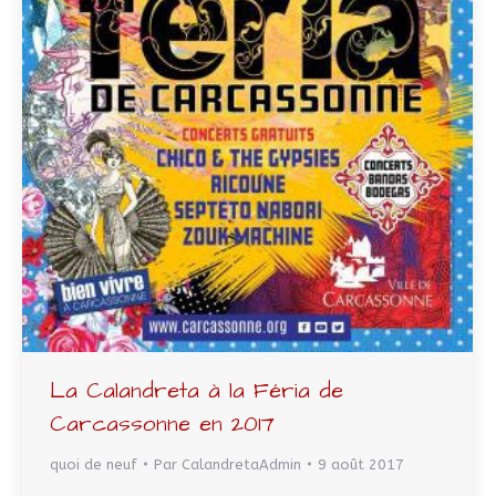
La Calandreta à la Féria de
Carcassonne en 2017
quoi de neuf
Par
CalandretaAdmin
9 août 2017