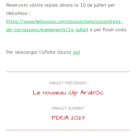
Reservatz vòstre repais abans lo 10 de julhet per
HelloAsso :
https://www.helloasso.com/associations/calandreta-
de-carcassona/evenements/14-juillet
o pel flash coda.
Per telecargar l’aficha clicatz
aicí
Navigation
ONGLET PRÉCÉDENT
de
Le nouveau clip Arab’Oc
Onglet
précédent
commentaire
ONGLET SUIVANT
FERIA 2023
Onglet
suivant