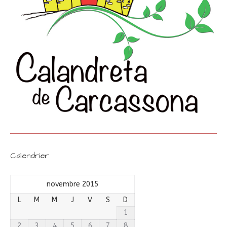
Calendrier
novembre 2015
L
M
M
J
V
S
D
1
2
3
4
5
6
7
8