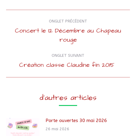
Navigation
ONGLET PRÉCÉDENT
de
Concert le 12 Décembre au Chapeau
Onglet
rouge
commentaire
précédent
ONGLET SUIVANT
Création classe Claudine fin 2015
Onglet
suivant
d'autres articles
Porte ouvertes 30 mai 2026
26 mai 2026