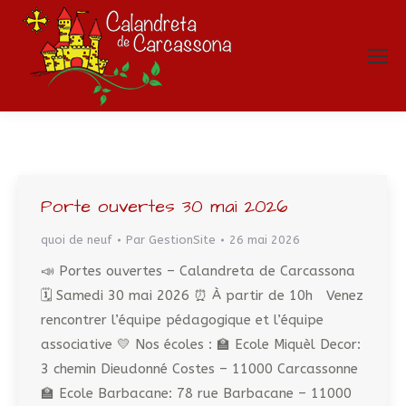
Porte ouvertes 30 mai 2026
quoi de neuf
Par
GestionSite
26 mai 2026
📣 Portes ouvertes – Calandreta de Carcassona
🗓️ Samedi 30 mai 2026 ⏰ À partir de 10h Venez
rencontrer l’équipe pédagogique et l’équipe
associative 💛 Nos écoles : 🏫 Ecole Miquèl Decor:
3 chemin Dieudonné Costes – 11000 Carcassonne
🏫 Ecole Barbacane: 78 rue Barbacane – 11000