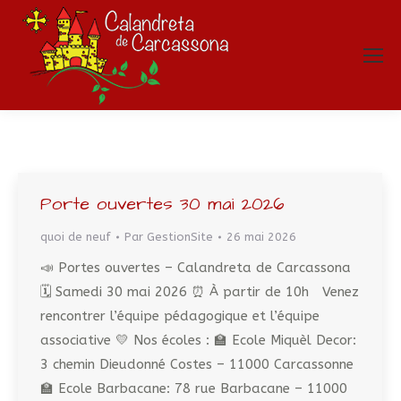
Porte ouvertes 30 mai 2026
quoi de neuf
Par
GestionSite
26 mai 2026
📣 Portes ouvertes – Calandreta de Carcassona
🗓️ Samedi 30 mai 2026 ⏰ À partir de 10h Venez
rencontrer l’équipe pédagogique et l’équipe
associative 💛 Nos écoles : 🏫 Ecole Miquèl Decor:
3 chemin Dieudonné Costes – 11000 Carcassonne
🏫 Ecole Barbacane: 78 rue Barbacane – 11000